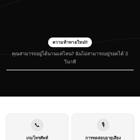
ความท้าทายใหม่!!
คุณสามารถอยู่ได้นานแค่ไหน? ฉันไม่สามารถอยู่รอดได้ 3
วินาที
📞
🎙️
เกมโทรศัพท์
การทดสอบอายุเสียง