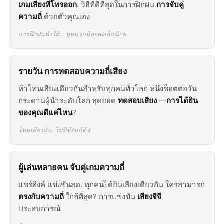
เกมเสียงที่โทรออก
. วิธีที่ดีที่สุดในการฝึกฝน
การจับคู่
ความถี่
ด้วยตัวคุณเอง
การฝึกฝนทำให้... หูหนวกน้อยลงเล็กน้อย
รายวัน
การทดสอบความถี่เสียง
ห้าโทนเสียงเดียวกันสำหรับทุกคนทั่วโลก หนึ่งช็อตต่อวัน
กระดานผู้นำระดับโลก สุดยอด
ทดสอบเสียง
—
การได้ยิน
ของคุณดีแค่ไหน
?
โทนเดียวกัน. ไม่มีข้อแก้ตัว
ผู้เล่นหลายคน
จับคู่เกมความถี่
แชร์ลิงค์ แข่งขันสด. ทุกคนได้ยินเสียงเดียวกัน ใครสามารถ
ตรงกับความถี่
ใกล้ที่สุด? การแข่งขัน
เสียงจีจี
ประสบการณ์