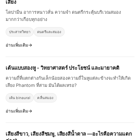
เสียง
โดปามีน อาการหนาวสั่น ความจำ ดนตรีกระตุ้นบริเวณสมอง
มากกว่าเกือบทุกอย่าง
ประสาทวิทยา
ดนตรีและสมอง
อ่านเพิ่มเติม
เต้นแบบสองหู
- วิทยาศาสตร์ ประโยชน์ และมายาคติ
ความถี่ที่แตกต่างกันเล็กน้อยสองความถี่ในหูแต่ละข้างจะทำให้เกิด
เสียง Phantom ที่สาม มันได้ผลเหรอ?
เต้น binaural
คลื่นสมอง
อ่านเพิ่มเติม
เสียงสีขาว
,
เสียงสีชมพู
,
เสียงสีน้ำตาล
—อะไรคือความแตก