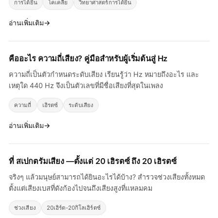
การได้ยิน
โคเคลีย
วิทยาศาสตร์การได้ยิน
อ่านเพิ่มเติม
คืออะไร
ความถี่เสียง
? คู่มือสำหรับผู้เริ่มต้นสู่ Hz
ความถี่เป็นตัวกำหนดระดับเสียง เรียนรู้ว่า Hz หมายถึงอะไร และ
เหตุใด 440 Hz จึงเป็นตัวเลขที่มีชื่อเสียงที่สุดในเพลง
ความถี่
เฮิรตซ์
ระดับเสียง
อ่านเพิ่มเติม
ที่
สเปกตรัมเสียง
—ตั้งแต่ 20 เฮิรตซ์ ถึง 20 เฮิรตซ์
จริงๆ แล้วมนุษย์สามารถได้ยินอะไรได้บ้าง? สำรวจช่วงเสียงทั้งหมด
ตั้งแต่เสียงเบสที่ดังก้องไปจนถึงเสียงสูงที่แหลมคม
ช่วงเสียง
20เฮิร์ต-20กิโลเฮิร์ตซ์