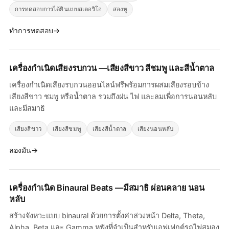
การทดสอบการได้ยินแบบสเตอริโอ
สองหู
ทำการทดสอบ
เครื่องกำเนิดเสียงรบกวน
—เสียงสีขาว สีชมพู และสีน้ำตาล
เครื่องกำเนิดเสียงรบกวนออนไลน์ฟรีพร้อมการผสมเสียงรอบข้าง
เสียงสีขาว ชมพู หรือน้ำตาล รวมถึงฝน ไฟ และลมเพื่อการนอนหลับ
และมีสมาธิ
เสียงสีขาว
เสียงสีชมพู
เสียงสีน้ำตาล
เสียงนอนหลับ
ลองมัน
เครื่องกำเนิด Binaural Beats
—มีสมาธิ ผ่อนคลาย นอน
หลับ
สร้างจังหวะแบบ binaural ด้วยการตั้งค่าล่วงหน้า Delta, Theta,
Alpha, Beta และ Gamma หูฟังที่จำเป็นสำหรับเอฟเฟกต์รถไฟสมอง