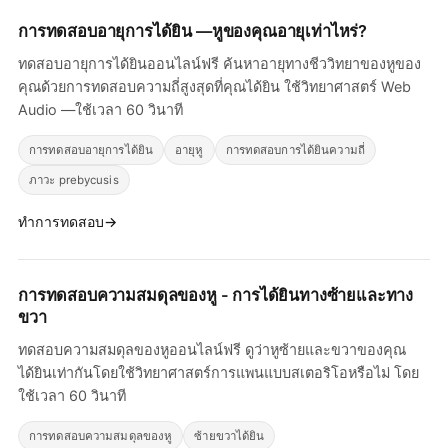
ความถี่ในผู้ป่วย
เสียง Dialed.gg
ใช้หลักการพื้นฐานเดียวกัน (หูของ
การทดสอบอายุการได้ยิน
—หูของคุณอายุเท่าไหร่?
คุณสามารถบอกความถี่ 440 Hz จาก 460 Hz ได้หรือไม่) แต่เพิ่ม
ทดสอบอายุการได้ยินออนไลน์ฟรี ค้นหาอายุทางชีววิทยาของหูของ
ความท้าทายด้านความจำ: คุณได้ยินเสียงเป้าหมาย เสียงจะหายไป
คุณด้วยการทดสอบความถี่สูงสุดที่คุณได้ยิน ใช้วิทยาศาสตร์ Web
จากนั้นคุณต้องสร้างเสียงนั้นขึ้นมาใหม่ หากคุณได้คะแนนสูงกว่า
Audio —ใช้เวลา 60 วินาที
40 จาก 50 คะแนน
การเลือกปฏิบัติทางน้ำเสียง
ความสามารถนั้น
ยอดเยี่ยมจริงๆ คนส่วนใหญ่ค้นพบว่าการจำระดับเสียงของตนมี
การทดสอบอายุการได้ยิน
อายุหู
การทดสอบการได้ยินความถี่
ความแม่นยำน้อยกว่าที่พวกเขาคิดไว้มาก ซึ่งนั่นคือสิ่งที่ทำให้เกิดสิ่ง
ภาวะ prebycusis
นี้
การทดสอบหน่วยความจำจำแนกโทนเสียง
ถ่อมตัวและน่าติดตาม
มาก
ทำการทดสอบ
การทดสอบความสมดุลของหู
- การได้ยินทางซ้ายและทาง
ขวา
ทดสอบความสมดุลของหูออนไลน์ฟรี ดูว่าหูซ้ายและขวาของคุณ
ได้ยินเท่ากันโดยใช้วิทยาศาสตร์การแพนแบบสเตอริโอหรือไม่ โดย
ใช้เวลา 60 วินาที
การทดสอบความสมดุลของหู
ซ้ายขวาได้ยิน