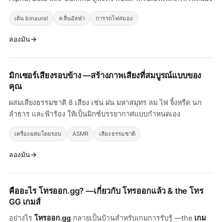
เต้น binaural
คลื่นอัลฟ่า
การรถไฟสมอง
ลองมัน
มิกเซอร์เสียงรอบข้าง
—สร้างภาพเสียงที่สมบูรณ์แบบของ
คุณ
ผสมเสียงธรรมชาติ 8 เสียง เช่น ฝน มหาสมุทร ลม ไฟ จิ้งหรีด นก
ลำธาร และฟ้าร้อง ให้เป็นมิกซ์บรรยากาศแบบกำหนดเอง
เครื่องผสมโดยรอบ
ASMR
เสียงธรรมชาติ
ลองมัน
คืออะไร
โทรออก.gg
? —เกี่ยวกับ
โทรออกแล้ว
& the
โทร
GG
เกมส์
อย่างไร
โทรออก.gg
กลายเป็นบ้านสำหรับเกมการรับรู้ —the
เกม