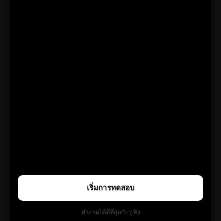
เริ่มการทดสอบ
ทำงานได้ดีที่สุดกับหูฟัง