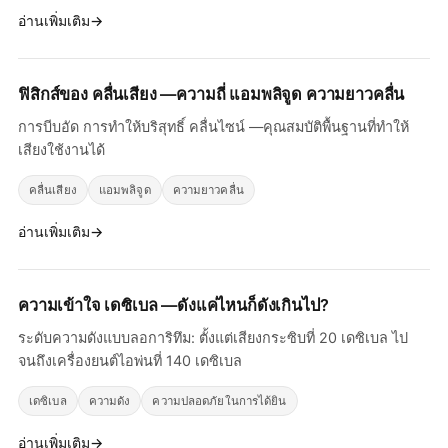
อ่านเพิ่มเติม
ฟิสิกส์ของ
คลื่นเสียง
—ความถี่ แอมพลิจูด ความยาวคลื่น
การบีบอัด การทำให้บริสุทธิ์ คลื่นไซน์ —คุณสมบัติพื้นฐานที่ทำให้
เสียงใช้งานได้
คลื่นเสียง
แอมพลิจูด
ความยาวคลื่น
อ่านเพิ่มเติม
ความเข้าใจ
เดซิเบล
—ดังแค่ไหนก็ดังเกินไป?
ระดับความดังแบบลอการิทึม: ตั้งแต่เสียงกระซิบที่ 20 เดซิเบล ไป
จนถึงเครื่องยนต์ไอพ่นที่ 140 เดซิเบล
เดซิเบล
ความดัง
ความปลอดภัยในการได้ยิน
อ่านเพิ่มเติม