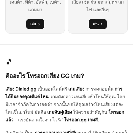
เดลต้า, ทีต้า, อัลฟ่า, เบต้า,
เสียง เช่น ฝน มหาสมุทร ลม
แกมมา
ไฟ และอื่นๆ
เล่น →
เล่น →
🎵
คืออะไร
โทรออกเสียง GG
เกม?
เสียง Dialed.gg
เป็นออนไลน์ฟรี
เกมเสียง
การทดสอบนั้น
การ
ได้ยินของคุณดีแค่ไหน
. เกมดังกล่าวเล่นเสียงห้าโทนให้คุณ โดย
มีเวลาจำกัดในการจดจำ จากนั้นขอให้คุณสร้างโทนเสียงแต่ละ
โทนขึ้นมาใหม่ มันคือ
เกมจับคู่เสียง
ให้ความสำคัญกับ
โทรออก
แล้ว
- แรงบันดาลใจจากไวรัส
โทรออก.gg
เกมสี
.
คิดเสียว่าเป็นก
การทดสอบความถี่เสียง
: คุณได้ยินเสียงแล้วคุณก็