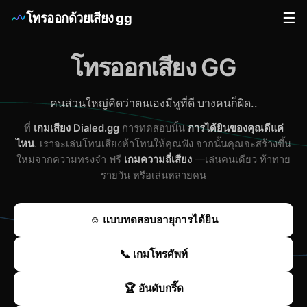
☰
โทรออกด้วยเสียง gg
โทรออกเสียง GG
คนส่วนใหญ่คิดว่าตนเองมีหูที่ดี บางคนก็ผิด..
ที่
เกมเสียง Dialed.gg
การทดสอบนั้น
การได้ยินของคุณดีแค่
ไหน
. เราจะเล่นโทนเสียงห้าโทนให้คุณฟัง จากนั้นคุณจะสร้างขึ้น
ใหม่จากความทรงจำ ฟรี
เกมความถี่เสียง
—เล่นคนเดียว ท้าทาย
รายวัน หรือเล่นหลายคน
☺ แบบทดสอบอายุการได้ยิน
📞 เกมโทรศัพท์
🏆 อันดับกรี๊ด