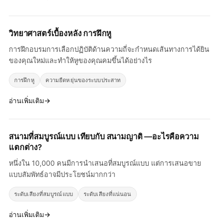
วิทยาศาสตร์เบื้องหลัง
การฝึกหู
การฝึกอบรมการเลือกปฏิบัติด้านความถี่จะกำหนดเส้นทางการได้ยิน
ของคุณใหม่และทำให้หูของคุณคมขึ้นได้อย่างไร
การฝึกหู
ความยืดหยุ่นของระบบประสาท
อ่านเพิ่มเติม
สนามที่สมบูรณ์แบบ
เทียบกับ
สนามญาติ
—อะไรคือความ
แตกต่าง?
หนึ่งใน 10,000 คนมีการนำเสนอที่สมบูรณ์แบบ แต่การเสนอขาย
แบบสัมพัทธ์อาจมีประโยชน์มากกว่า
ระดับเสียงที่สมบูรณ์แบบ
ระดับเสียงที่แน่นอน
อ่านเพิ่มเติม