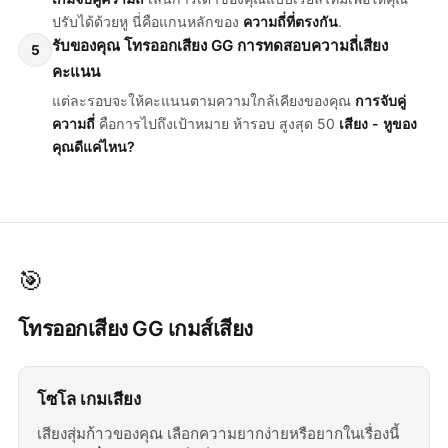
ปรับได้ด้วยหู นี่คือแกนหลักของ
ความถี่ที่ตรงกัน
.
รับของคุณ
โทรออกเสียง GG
การทดสอบความถี่เสียง
5
คะแนน
แต่ละรอบจะให้คะแนนตามความใกล้เคียงของคุณ
การจับคู่
ความถี่
คือการไปถึงเป้าหมาย ห้ารอบ สูงสุด 50
เสียง - หูของ
คุณดีแค่ไหน?
🎯
โทรออกเสียง GG
เกมส์เสียง
โซโล
เกมเสียง
เสียงสุ่มก้าวของคุณ เลือกความยากง่ายหรือยากในเรื่องนี้