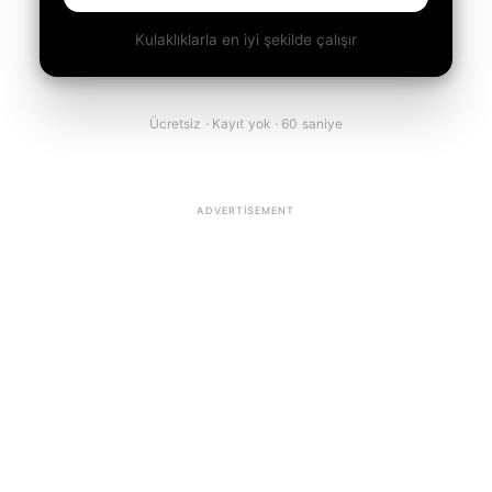
Kulaklıklarla en iyi şekilde çalışır
Ücretsiz · Kayıt yok · 60 saniye