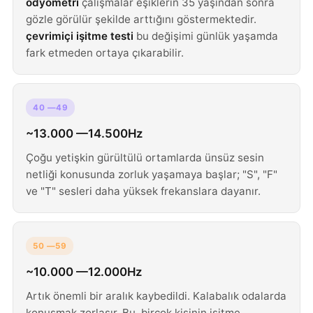
odyometri
çalışmalar eşiklerin 35 yaşından sonra
gözle görülür şekilde arttığını göstermektedir.
çevrimiçi işitme testi
bu değişimi günlük yaşamda
fark etmeden ortaya çıkarabilir.
40 —49
~13.000 —14.500Hz
Çoğu yetişkin gürültülü ortamlarda ünsüz sesin
netliği konusunda zorluk yaşamaya başlar; "S", "F"
ve "T" sesleri daha yüksek frekanslara dayanır.
50 —59
~10.000 —12.000Hz
Artık önemli bir aralık kaybedildi. Kalabalık odalarda
konuşmak zorlaşır. Bu, birçok kişinin işitme