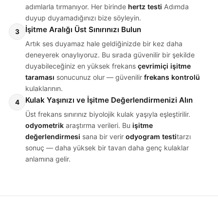
adımlarla tırmanıyor. Her birinde
hertz testi
Adımda
duyup duyamadığınızı bize söyleyin.
İşitme Aralığı Üst Sınırınızı Bulun
3
Artık ses duyamaz hale geldiğinizde bir kez daha
deneyerek onaylıyoruz. Bu sırada güvenilir bir şekilde
duyabileceğiniz en yüksek frekans
çevrimiçi işitme
taraması
sonucunuz olur — güvenilir
frekans kontrolü
kulaklarının.
Kulak Yaşınızı ve İşitme Değerlendirmenizi Alın
4
Üst frekans sınırınız biyolojik kulak yaşıyla eşleştirilir.
odyometrik
araştırma verileri. Bu
işitme
değerlendirmesi
sana bir verir
odyogram testi
tarzı
sonuç — daha yüksek bir tavan daha genç kulaklar
anlamına gelir.