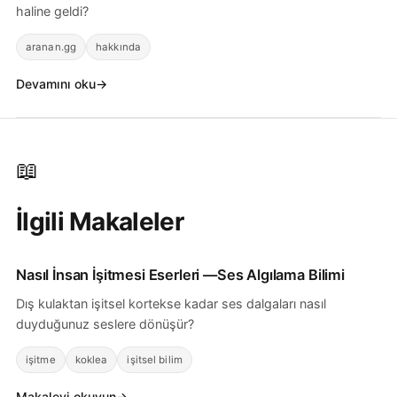
haline geldi?
aranan.gg
hakkında
Devamını oku
📖
İlgili Makaleler
Nasıl
İnsan İşitmesi
Eserleri —Ses Algılama Bilimi
Dış kulaktan işitsel kortekse kadar ses dalgaları nasıl
duyduğunuz seslere dönüşür?
işitme
koklea
işitsel bilim
Makaleyi okuyun