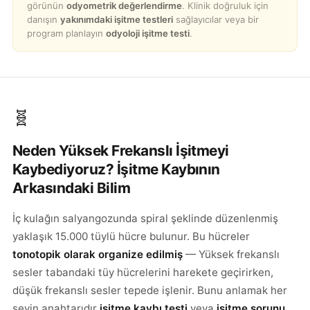
görünün
odyometrik değerlendirme
. Klinik doğruluk için
danışın
yakınımdaki işitme testleri
sağlayıcılar veya bir
program planlayın
odyoloji işitme testi
.
🧬
Neden Yüksek Frekanslı İşitmeyi
Kaybediyoruz? İşitme Kaybının
Arkasındaki Bilim
İç kulağın salyangozunda spiral şeklinde düzenlenmiş
yaklaşık 15.000 tüylü hücre bulunur. Bu hücreler
tonotopik olarak organize edilmiş
— Yüksek frekanslı
sesler tabandaki tüy hücrelerini harekete geçirirken,
düşük frekanslı sesler tepede işlenir. Bunu anlamak her
şeyin anahtarıdır
işitme kaybı testi
veya
işitme sorunu