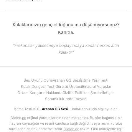
Kulaklarınızın genç olduğunu mu düşünüyorsunuz?
Kanıtla.
"Frekanslar yükselmeye başlayıncaya kadar herkes altın
kulaktır"
Ses Oyunu Oyna
Aranan GG Sesi
İşitme Yaşı Testi
Kulak Dengesi Testi
Gürültü Üreteci
Binaural Vuruşlar
Ortam Karıştırıcı
Hakkında
Gizlilik Politikası
Şartlar
İletişim
Sorumluluk reddi beyanı
İşitme Testi v1.0 ·
Aranan GG Sesi
—kulaklarınız için algı oyunları.
Dialed.gg orijinal yaratıcılarının ticari markasıdır. Bu site bağımsız bir
hayran kaynağıdır ve resmi kuruluşa bağlı değildir veya resmi kuruluş
tarafından desteklenmemektedir.
Dialed.gg
takım. Fikri mülkiyetle ilgili