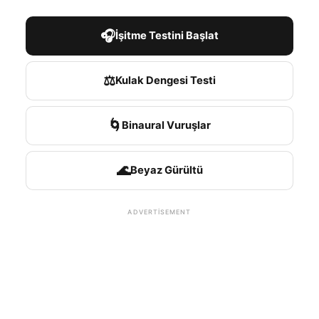
🎧
İşitme Testini Başlat
⚖️
Kulak Dengesi Testi
🌀
Binaural Vuruşlar
🌊
Beyaz Gürültü