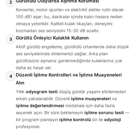
Gürültülü Olaylarda Aşınma Koruması
2
Konserler, motor sporları ve elektrikli aletler rutin olarak
100 dB'i aşar; bu, dakikalar içinde kalıcı hasara neden
olmaya yeterlidir. Kaliteli kulak tıkaçları, deneyimi
bozmadan ses seviyesini 15-30 dB azaltır.
Gürültü Önleyici Kulaklık Kullanın
3
Aktif gürültü engelleme, gürültülü ortamlarda daha düşük
ses seviyelerinde dinlemenizi sağlar. Arka plan
gürültüsünü aşmanız gerekmediğinde kulaklarınız çok
daha az hasar alır.
Düzenli İşitme Kontrolleri ve İşitme Muayeneleri
4
Alın
Yıllık
odyogram testi
düşüş günlük yaşamı etkilemeden
erken yakalanabilir. Düzenli
işitme muayeneleri
ve
işitme değerlendirmesi
müdahale için daha fazla
seçenek açın. Bir süre beklemeyin
işitme sorunu testi
—
bir program planlayın
işitme kontrolü
bir ile
odyoloji
profesyonel.