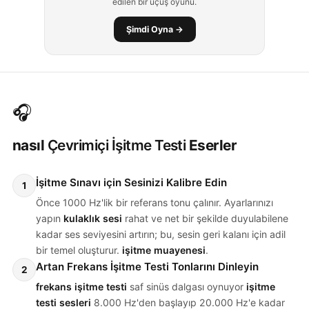
edilen bir uçuş oyunu.
Şimdi Oyna →
🎧
nasıl
Çevrimiçi İşitme Testi
Eserler
İşitme Sınavı için Sesinizi Kalibre Edin
1
Önce 1000 Hz'lik bir referans tonu çalınır. Ayarlarınızı
yapın
kulaklık sesi
rahat ve net bir şekilde duyulabilene
kadar ses seviyesini artırın; bu, sesin geri kalanı için adil
bir temel oluşturur.
işitme muayenesi
.
Artan Frekans İşitme Testi Tonlarını Dinleyin
2
frekans işitme testi
saf sinüs dalgası oynuyor
işitme
testi sesleri
8.000 Hz'den başlayıp 20.000 Hz'e kadar