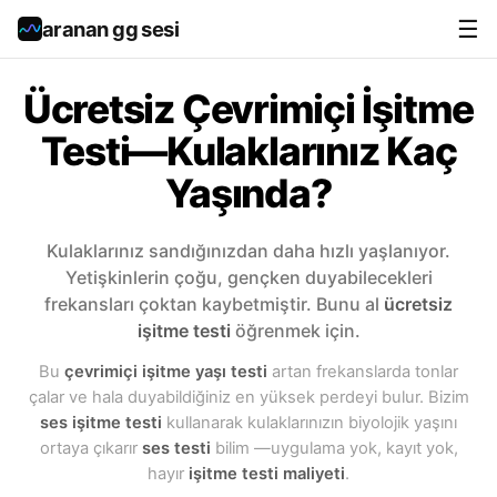
☰
aranan gg sesi
Ücretsiz Çevrimiçi İşitme
Testi—Kulaklarınız Kaç
Yaşında?
Kulaklarınız sandığınızdan daha hızlı yaşlanıyor.
Yetişkinlerin çoğu, gençken duyabilecekleri
frekansları çoktan kaybetmiştir. Bunu al
ücretsiz
işitme testi
öğrenmek için.
Bu
çevrimiçi işitme yaşı testi
artan frekanslarda tonlar
çalar ve hala duyabildiğiniz en yüksek perdeyi bulur. Bizim
ses işitme testi
kullanarak kulaklarınızın biyolojik yaşını
ortaya çıkarır
ses testi
bilim —uygulama yok, kayıt yok,
hayır
işitme testi maliyeti
.