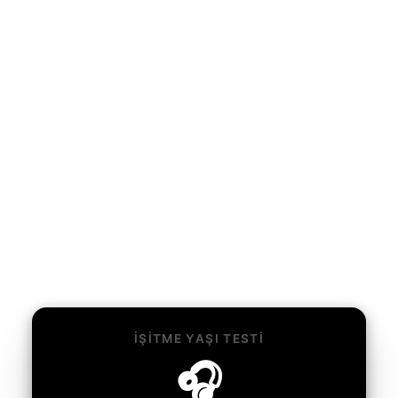
İŞITME YAŞI TESTI
🎧