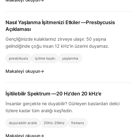
Nasıl
Yaşlanma İşitmenizi Etkiler
—Presbycusis
Açıklaması
Gençliğinizde kulaklarınız zirveye ulaşır. 50 yaşına
gelindiğinde çoğu insan 12 kHz'in üzerini duyamaz.
presbikusis
işitme kaybı
yaşlanma
Makaleyi okuyun
İşitilebilir Spektrum
—20 Hz'den 20 kHz'e
İnsanlar gerçekte ne duyabilir? Gürleyen baslardan delici
tizlere kadar tüm aralığı keşfedin.
duyulabilir aralık
20Hz-20khz
frekans
Makaleyi okuyun