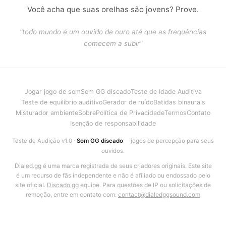
Você acha que suas orelhas são jovens? Prove.
"todo mundo é um ouvido de ouro até que as frequências
comecem a subir"
Jogar jogo de som
Som GG discado
Teste de Idade Auditiva
Teste de equilíbrio auditivo
Gerador de ruído
Batidas binaurais
Misturador ambiente
Sobre
Política de Privacidade
Termos
Contato
Isenção de responsabilidade
Teste de Audição v1.0 ·
Som GG discado
—jogos de percepção para seus
ouvidos.
Dialed.gg é uma marca registrada de seus criadores originais. Este site
é um recurso de fãs independente e não é afiliado ou endossado pelo
site oficial.
Discado.gg
equipe. Para questões de IP ou solicitações de
remoção, entre em contato com:
contact@dialedggsound.com