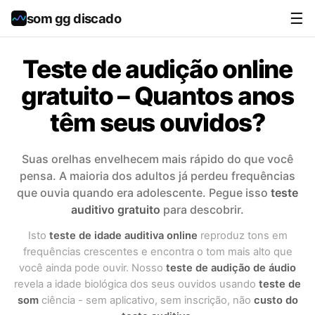
☰
som gg discado
Teste de audição online
gratuito – Quantos anos
têm seus ouvidos?
Suas orelhas envelhecem mais rápido do que você
pensa. A maioria dos adultos já perdeu frequências
que ouvia quando era adolescente. Pegue isso
teste
auditivo gratuito
para descobrir.
Isto
teste de idade auditiva online
reproduz tons em
frequências crescentes e encontra o tom mais alto que
você ainda pode ouvir. Nosso
teste de audição de áudio
revela a idade biológica dos seus ouvidos usando
teste de
som
ciência - sem aplicativo, sem inscrição, não
custo do