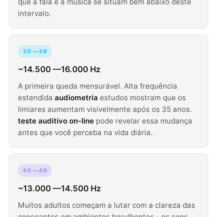
que a fala e a música se situam bem abaixo deste
intervalo.
30 —39
~14.500 —16.000 Hz
A primeira queda mensurável. Alta frequência
estendida
audiometria
estudos mostram que os
limiares aumentam visivelmente após os 35 anos.
teste auditivo on-line
pode revelar essa mudança
antes que você perceba na vida diária.
40 —49
~13.000 —14.500 Hz
Muitos adultos começam a lutar com a clareza das
consoantes em ambientes barulhentos - os sons