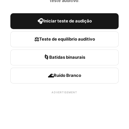
teste auditivo
.
🎧
Iniciar teste de audição
⚖️
Teste de equilíbrio auditivo
🌀
Batidas binaurais
🌊
Ruído Branco