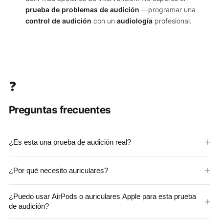
prueba de problemas de audición
—programar una
control de audición
con un
audiología
profesional.
❓
Preguntas frecuentes
¿Es esta una prueba de audición real?
Este es un educativo
examen de audición en línea
¿Por qué necesito auriculares?
herramienta, no clínica
audiométrico
examen. Proporciona
una buena estimación de su límite auditivo de alta frecuencia,
La mayoría de los altavoces de portátiles y teléfonos no
pero factores como la calidad de los auriculares, el ruido
¿Puedo usar AirPods o auriculares Apple para esta prueba
pueden reproducir frecuencias superiores a 12-14 kHz. Los
de audición?
ambiental y el nivel de volumen afectan la precisión. para un
buenos auriculares (especialmente los IEM supraaurales o de