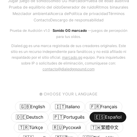
Jugar juego de sonido
Sonido GG marcado
Prueba de edad auditiva
Prueba de equilibrio del oído
Generador de ruido
Ritmos binaurales
Mezclador ambiental
Acerca de
Política de privacidad
Términos
Contacto
Descargo de responsabilidad
Prueba de Audición v1.0 ·
Sonido GG marcado
—juegos de percepción
para tus oídos.
Dialed.gg es una marca registrada de sus creadores originales. Este
sitio es un recurso independiente para fanáticos y no está afiliado ni
respaldado por el sitio oficial.
marcado.gg
equipo. Para inquietudes
sobre IP o solicitudes de eliminación, comuníquese con:
contacto@dialedggsound.com
🌐 CHOOSE YOUR LANGUAGE
🇬🇧
🇮🇹
🇫🇷
English
Italiano
Français
🇩🇪
🇵🇹
🇪🇸
Deutsch
Português
Español
🇹🇷
🇷🇺
🇹🇼
Türkçe
Русский
繁體中文