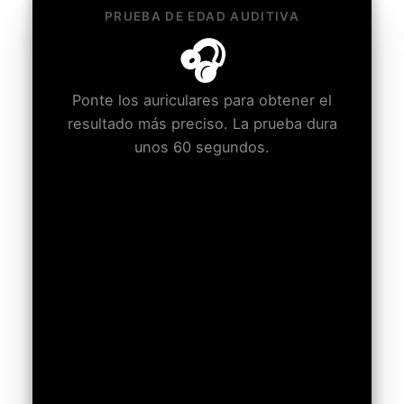
PRUEBA DE EDAD AUDITIVA
🎧
Ponte los auriculares para obtener el
resultado más preciso. La prueba dura
unos 60 segundos.