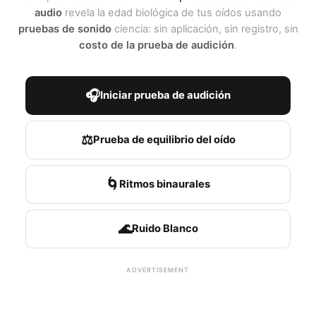
audio
revela la edad biológica de tus oídos usando
pruebas de sonido
ciencia: sin aplicación, sin registro, sin
costo de la prueba de audición
.
🎧
Iniciar prueba de audición
⚖️
Prueba de equilibrio del oído
🌀
Ritmos binaurales
🌊
Ruido Blanco