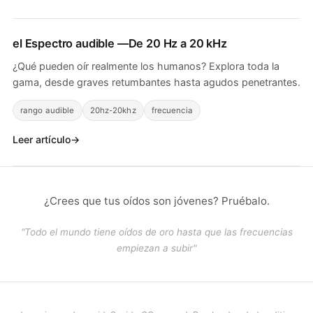
el
Espectro audible
—De 20 Hz a 20 kHz
¿Qué pueden oír realmente los humanos? Explora toda la
gama, desde graves retumbantes hasta agudos penetrantes.
rango audible
20hz-20khz
frecuencia
Leer artículo
¿Crees que tus oídos son jóvenes? Pruébalo.
"Todo el mundo tiene oídos de oro hasta que las frecuencias
empiezan a subir"