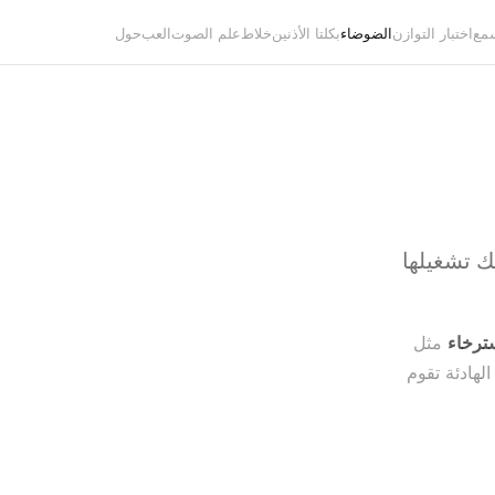
سمع
اختبار التوازن
الضوضاء
بكلتا الأذنين
خلاط
علم الصوت
العب
حول
ك تشغيلها
ترخاء
مثل
لهادئة تقوم