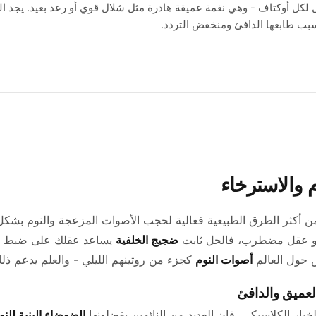
طاقة بمقدار 6 ديسيبل لكل أوكتاف - وهي نغمة عميقة هادرة مثل شلال قوي أو رعد بعيد. 
بسبب طابعها الدافئ ومنخفض التردد.
م
والاسترخاء
 أكثر الطرق الطبيعية فعالية لحجب الأصوات المزعجة والنوم بشكل
أو عقل مضطرب، فالحل ثابت
ضجيج الخلفية
يساعد عقلك على ضبط ال
ص حول العالم
أصوات النوم
كجزء من روتينهم الليلي - والعلم يدعم ذلك
العميق والدافئ
يار الكلاسيكي، فإن العديد من النائمين يفضلونها
الضوضاء البنية للنو