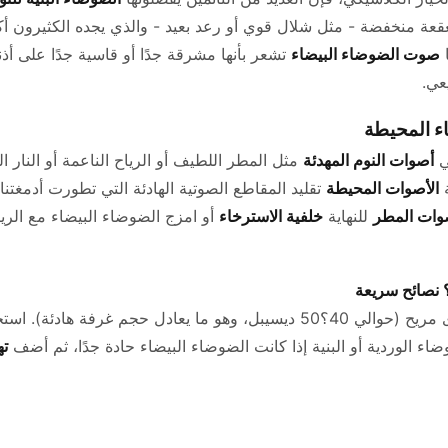
عة منخفضة - مثل شلال قوي أو رعد بعيد - والذي يجده الكثيرون أ
ا
صوت الضوضاء البيضاء
تشعر بأنها مشرقة جدًا أو قاسية جدًا على أذ
عي.
ء المحيطة
ي
أصوات النوم المهدئة
مثل المطر اللطيف أو الرياح الناعمة أو النار الم
ة
الأصوات المحيطة
تقليد المقاطع الصوتية الهادئة التي تطورت أدمغتنا 
وات المطر
للنهاية
خلفية الاسترخاء
أو امزج الضوضاء البيضاء مع الر
؟ نصائح سريعة
اضبط مستوى الصوت على مستوى مريح (حوالي 40؟50 ديسيبل، وهو ما يعادل حج
ضاء الوردية أو البنية إذا كانت الضوضاء البيضاء حادة جدًا، ثم أضف
ته