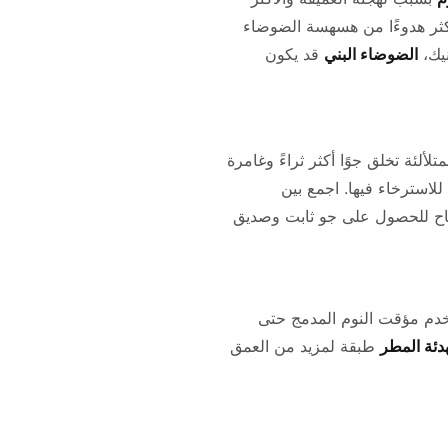
كثر هدوءًا من هسهسة الضوضاء
نيك،
الضوضاء البني
قد يكون
تلألئة تخلق جوًا أكثر ثراءً وغامرة
للاسترخاء فيها. اجمع بين
ياح للحصول على جو ثابت وصديق
م غرفة هادئة). استخدم مؤقت النوم المدمج حتى
دئة المطر
طبقة لمزيد من العمق