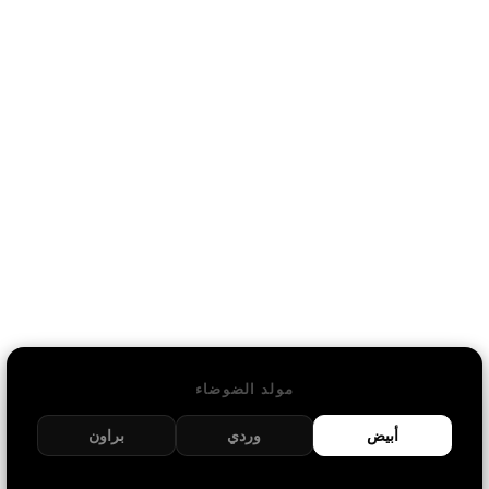
مولد الضوضاء
أبيض
وردي
براون