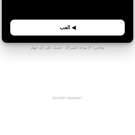
◀ العب
مجاني · لا يوجد اشتراك · يعمل على أي جهاز