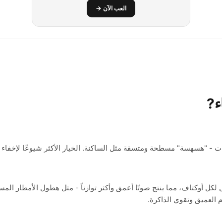
العب الآن →
ء
?
ت - "هسهسة" مسطحة ومتسقة مثل الساكنة. الخيار الأكثر شيوعًا لإخفاء 
طاقة بمقدار 3 ديسيبل لكل أوكتاف، مما ينتج صوتًا أعمق وأكثر توازناً - مثل هطول الأمطا
 العميق وتقوي الذاكرة.