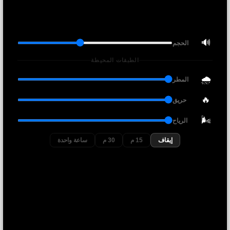
🔊
الحجم
الطبقات المحيطة
🌧️
المطر
🔥
حريق
🌬️
الرياح
إيقاف
15 م
30 م
ساعة واحدة